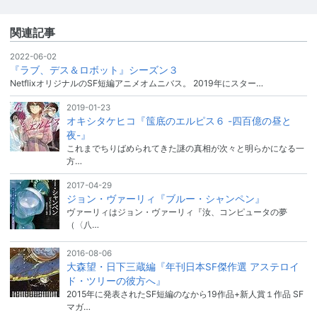
関連記事
2022-06-02
『ラブ、デス＆ロボット』シーズン３
NetflixオリジナルのSF短編アニメオムニバス。 2019年にスター…
2019-01-23
オキシタケヒコ『筺底のエルピス６ -四百億の昼と
夜-』
これまでちりばめられてきた謎の真相が次々と明らかになる一
方…
2017-04-29
ジョン・ヴァーリィ『ブルー・シャンペン』
ヴァーリィはジョン・ヴァーリィ『汝、コンピュータの夢
（〈八…
2016-08-06
大森望・日下三蔵編『年刊日本SF傑作選 アステロイ
ド・ツリーの彼方へ』
2015年に発表されたSF短編のなから19作品+新人賞１作品 SF
マガ…