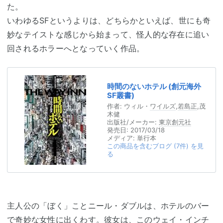
た。
いわゆるSFというよりは、どちらかといえば、世にも奇
妙なテイストな感じから始まって、怪人的な存在に追い
回されるホラーへとなっていく作品。
時間のないホテル (創元海外
SF叢書)
作者:
ウィル・
ワイルズ
,
若島正
,茂
木健
出版社/メーカー:
東京創元社
発売日:
2017/03/18
メディア:
単行本
この商品を含むブログ (7件) を見
る
主人公の「ぼく」ことニール・ダブルは、ホテルのバー
で奇妙な女性に出くわす。彼女は、このウェイ・
インチ