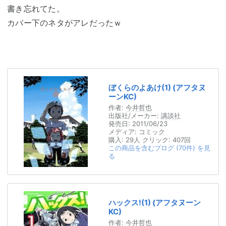
書き忘れてた。
カバー下のネタがアレだったｗ
ぼくらのよあけ(1) (アフタヌ
ーンKC)
作者:
今井哲也
出版社/メーカー:
講談社
発売日:
2011/06/23
メディア:
コミック
購入
: 29人
クリック
: 407回
この商品を含むブログ (70件) を見
る
ハックス!(1) (アフタヌーン
KC)
作者:
今井哲也