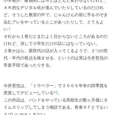
小学校が、建物的には今とほとんど変わらないけれど、
ＡＲ的なデジタル化が進んでいたりしているのだけれ
ど、そうした教室の中で、じゃんけんの前に手をのぞき
込むアレをやっているとこがあったりして、とてもよ
い！
それから１巻だとまだよく分からないところがあるのだ
けれど、決して小学生だけの話にはなっていない。
２巻かはら、親世代の話が入ってくるようで、２つの世
代・年代の視点を絡ませる、というのは実は
今井哲也
の
常套手段であったりする。
今井哲也
は、「トラベラー」で２００５年冬の
四季賞
を
受賞してデビューしている
*1
。
この作品は、バンドをやっている高校生が数ヶ月後にタ
イムスリップしてしまう物語である。青春ＳＦとでもい
えばいいかもしれない。