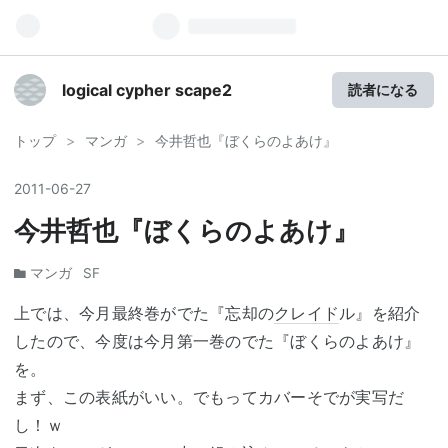
logical cypher scape2
読者になる
トップ
>
マンガ
>
今井哲也『ぼくらのよあけ』
2011
-
06
-
27
今井哲也『ぼくらのよあけ』
マンガ
SF
上では、今月最終巻がでた『忘却の
クレイド
ル』を紹介
したので、今度は今月第一巻のでた『ぼくらのよあけ』
を。
まず、この表紙がいい。でもってカバーそでが実写だ
し！ｗ