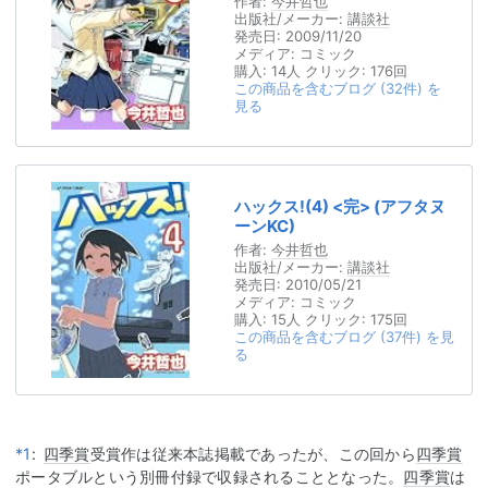
作者:
今井哲也
出版社/メーカー:
講談社
発売日:
2009/11/20
メディア:
コミック
購入
: 14人
クリック
: 176回
この商品を含むブログ (32件) を
見る
ハックス!(4) <完> (アフタヌ
ーンKC)
作者:
今井哲也
出版社/メーカー:
講談社
発売日:
2010/05/21
メディア:
コミック
購入
: 15人
クリック
: 175回
この商品を含むブログ (37件) を見
る
*1
:
四季賞
受賞作は従来本誌掲載であったが、この回から
四季賞
ポータブルという別冊付録で収録されることとなった。
四季賞
は