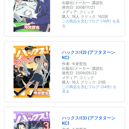
出版社/メーカー:
講談社
発売日:
2008/11/21
メディア:
コミック
購入
: 18人
クリック
: 162回
この商品を含むブログ (74件) を見
る
ハックス!(2) (アフタヌーン
KC)
作者:
今井哲也
出版社/メーカー:
講談社
発売日:
2009/05/22
メディア:
コミック
購入
: 16人
クリック
: 21回
この商品を含むブログ (34件) を
見る
ハックス!(3) (アフタヌーン
KC)