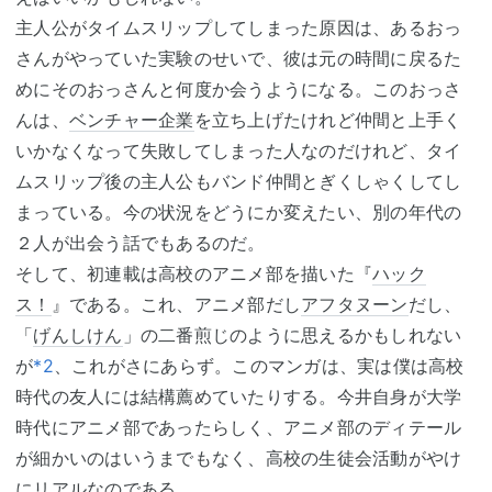
主人公がタイムスリップしてしまった原因は、あるおっ
さんがやっていた実験のせいで、彼は元の時間に戻るた
めにそのおっさんと何度か会うようになる。このおっさ
んは、
ベンチャー企業
を立ち上げたけれど仲間と上手く
いかなくなって失敗してしまった人なのだけれど、タイ
ムスリップ後の主人公もバンド仲間とぎくしゃくしてし
まっている。今の状況をどうにか変えたい、別の年代の
２人が出会う話でもあるのだ。
そして、初連載は高校のアニメ部を描いた『
ハック
ス！
』である。これ、アニメ部だし
アフタヌーン
だし、
「
げんしけん
」の二番煎じのように思えるかもしれない
が
*2
、これがさにあらず。このマンガは、実は僕は高校
時代の友人には結構薦めていたりする。今井自身が大学
時代にアニメ部であったらしく、アニメ部のディテール
が細かいのはいうまでもなく、高校の生徒会活動がやけ
にリアルなのである。